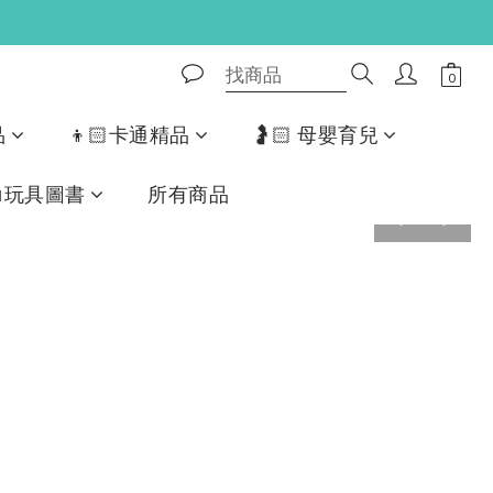
品
👦🏻卡通精品
🤰🏻 母嬰育兒
📖玩具圖書
所有商品
prev
next