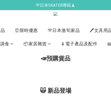
🎌日本SKATER專區🗼
貨品
⏰限時優惠
🎌日本激筍家品
🖊️文具用
飲講食
📦家居雜貨
📱電子產品及配件
📣預購貨品
🙀 新品登場